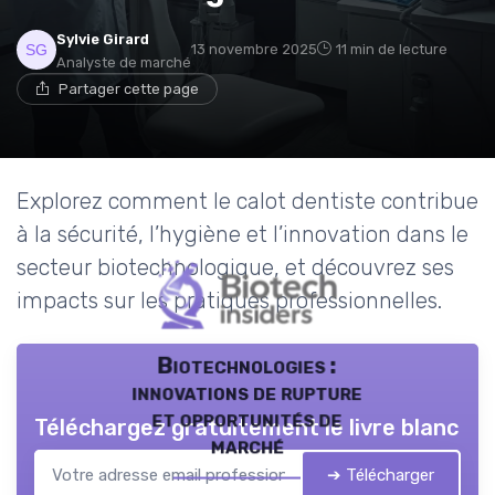
Sylvie Girard
13 novembre 2025
11 min de lecture
Analyste de marché
Partager cette page
Explorez comment le calot dentiste contribue
à la sécurité, l’hygiène et l’innovation dans le
secteur biotechnologique, et découvrez ses
impacts sur les pratiques professionnelles.
Biotechnologies :
innovations de rupture
et opportunités de
Téléchargez gratuitement le livre blanc
marché
➔ Télécharger