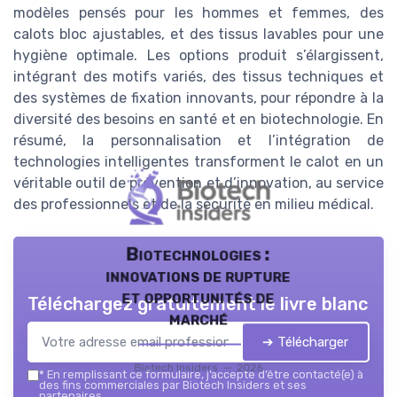
modèles pensés pour les hommes et femmes, des
calots bloc ajustables, et des tissus lavables pour une
hygiène optimale. Les options produit s’élargissent,
intégrant des motifs variés, des tissus techniques et
des systèmes de fixation innovants, pour répondre à la
diversité des besoins en santé et en biotechnologie. En
résumé, la personnalisation et l’intégration de
technologies intelligentes transforment le calot en un
véritable outil de prévention et d’innovation, au service
des professionnels et de la sécurité en milieu médical.
Biotechnologies :
innovations de rupture
et opportunités de
Téléchargez gratuitement le livre blanc
marché
➔ Télécharger
Biotech Insiders — 2026
*
En remplissant ce formulaire, j’accepte d’être contacté(e) à
des fins commerciales par Biotech Insiders et ses
partenaires.