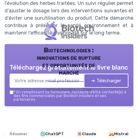
l’évolution des herbes traitées. Un suivi régulier permet
d’ajuster le dosage lors des interventions suivantes et
d’éviter une surutilisation du produit. Cette démarche
contribue à préserver la santé environnement et à
maintenir l’efficacité glyphosate sur le long terme.
Biotechnologies :
innovations de rupture
et opportunités de
Téléchargez gratuitement le livre blanc
marché
➔ Télécharger
Biotech Insiders — 2026
*
En remplissant ce formulaire, j’accepte d’être contacté(e) à
des fins commerciales par Biotech Insiders et ses
partenaires.
Résumer
ChatGPT
Claude
Mistral