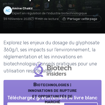
Amine Chakir
Expert en régulation de l'industrie biotechnologique
26 novembre 2025
11 min de lecture
Partager cette page
Explorez les enjeux du dosage du glyphosate
360g/l, ses impacts sur l'environnement, la
réglementation et les innovations en
biotechnologie. Conseils pratiques pour une
utilisation responsable.
Biotechnologies :
innovations de rupture
et opportunités de
Téléchargez gratuitement le livre blanc
marché