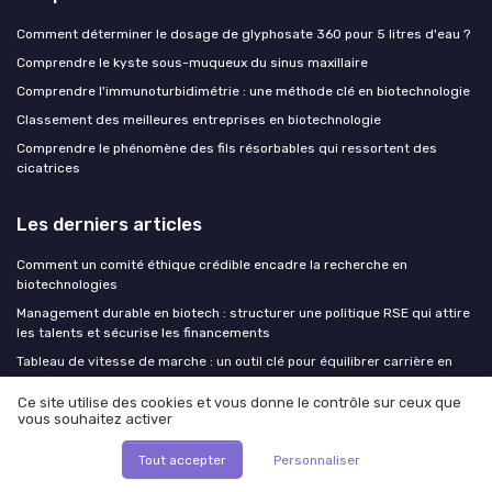
Comment déterminer le dosage de glyphosate 360 pour 5 litres d'eau ?
Comprendre le kyste sous-muqueux du sinus maxillaire
Comprendre l'immunoturbidimétrie : une méthode clé en biotechnologie
Classement des meilleures entreprises en biotechnologie
Comprendre le phénomène des fils résorbables qui ressortent des
cicatrices
Les derniers articles
Comment un comité éthique crédible encadre la recherche en
biotechnologies
Management durable en biotech : structurer une politique RSE qui attire
les talents et sécurise les financements
Tableau de vitesse de marche : un outil clé pour équilibrer carrière en
biotech et santé au quotidien
Ce site utilise des cookies et vous donne le contrôle sur ceux que
Virnex et acouphènes : innovations biotechnologiques pour une oreille
vous souhaitez activer
plus silencieuse
CBD et savoir-faire français : comment le cannabidiol transforme le
Tout accepter
Personnaliser
quotidien dans les biotech