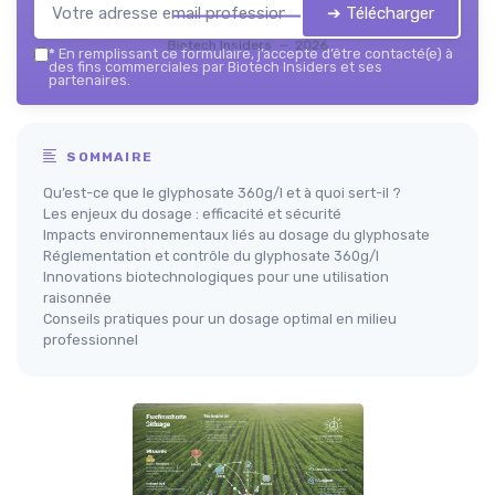
➔ Télécharger
Biotech Insiders — 2026
*
En remplissant ce formulaire, j’accepte d’être contacté(e) à
des fins commerciales par Biotech Insiders et ses
partenaires.
SOMMAIRE
Qu’est-ce que le glyphosate 360g/l et à quoi sert-il ?
Les enjeux du dosage : efficacité et sécurité
Impacts environnementaux liés au dosage du glyphosate
Réglementation et contrôle du glyphosate 360g/l
Innovations biotechnologiques pour une utilisation
raisonnée
Conseils pratiques pour un dosage optimal en milieu
professionnel