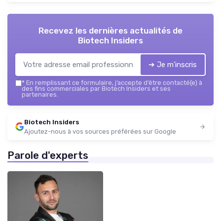
Recevez les dernières actualités de
Biotech Insiders
➔ Je m'inscris
*
En remplissant ce formulaire, j’accepte d’être contacté(e) à
des fins commerciales par Biotech Insiders et ses
partenaires.
Biotech Insiders
Ajoutez-nous à vos sources préférées sur Google
Parole d'experts