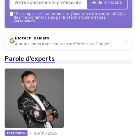
➔ Je m'inscris
*
En remplissant ce formulaire, j’accepte d’être contacté(e) à
des fins commerciales par Biotech Insiders et ses
partenaires.
Biotech Insiders
Ajoutez-nous à vos sources préférées sur Google
Parole d'experts
•
20/05/2026
Interview