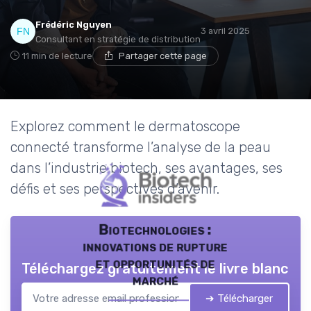
Frédéric Nguyen
3 avril 2025
Consultant en stratégie de distribution
11 min de lecture
Partager cette page
Explorez comment le dermatoscope
connecté transforme l’analyse de la peau
dans l’industrie biotech, ses avantages, ses
défis et ses perspectives d’avenir.
Biotechnologies :
innovations de rupture
et opportunités de
Téléchargez gratuitement le livre blanc
marché
➔ Télécharger