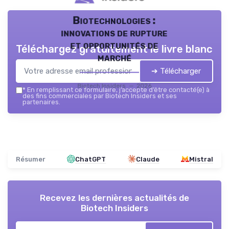
Biotechnologies :
innovations de rupture
et opportunités de
Téléchargez gratuitement le livre blanc
marché
➔ Télécharger
Biotech Insiders — 2026
*
En remplissant ce formulaire, j’accepte d’être contacté(e) à
des fins commerciales par Biotech Insiders et ses
partenaires.
Résumer
ChatGPT
Claude
Mistral
Recevez les dernières actualités de
Biotech Insiders