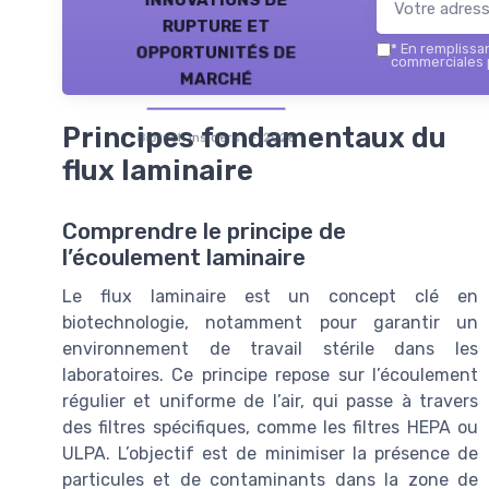
rupture et
opportunités de
*
En remplissant
commerciales p
marché
Principes fondamentaux du
Biotech Insiders — 2026
flux laminaire
Comprendre le principe de
l’écoulement laminaire
Le flux laminaire est un concept clé en
biotechnologie, notamment pour garantir un
environnement de travail stérile dans les
laboratoires. Ce principe repose sur l’écoulement
régulier et uniforme de l’air, qui passe à travers
des filtres spécifiques, comme les filtres HEPA ou
ULPA. L’objectif est de minimiser la présence de
particules et de contaminants dans la zone de