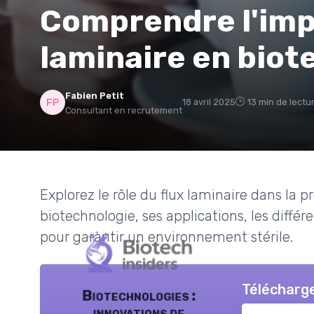
Comprendre l'imp
laminaire en biot
Fabien Petit
18 avril 2025
13 min de lectu
Consultant en recrutement
Explorez le rôle du flux laminaire dans la 
biotechnologie, ses applications, les diffé
pour garantir un environnement stérile.
Télécharge
Biotechnologies :
innovations de