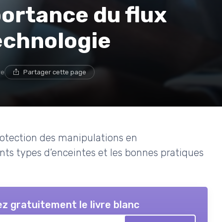
ortance du flux
echnologie
re
Partager cette page
protection des manipulations en
rents types d’enceintes et les bonnes pratiques
z gratuitement le livre blanc