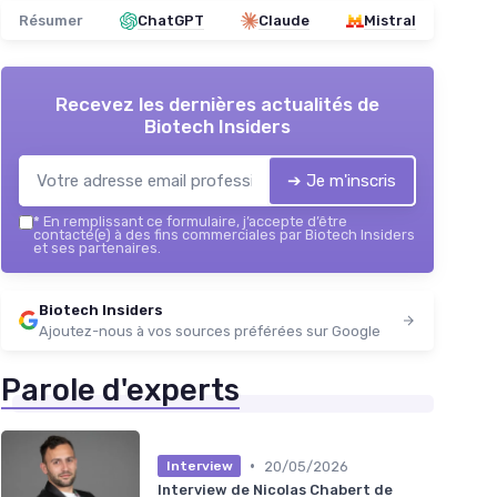
Résumer
ChatGPT
Claude
Mistral
Recevez les dernières actualités de
Biotech Insiders
➔ Je m'inscris
*
En remplissant ce formulaire, j’accepte d’être
contacté(e) à des fins commerciales par Biotech Insiders
et ses partenaires.
Biotech Insiders
Ajoutez-nous à vos sources préférées sur Google
Parole d'experts
•
20/05/2026
Interview
Interview de Nicolas Chabert de