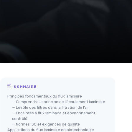
SOMMAIRE
Principes fondamentaux du flux laminaire
— Comprendre le principe de l’écoulement laminaire
— Le rôle des filtres dans la filtration de l’air
— Enceintes à flux laminaire et environnement
contrôlé
— Normes ISO et exigences de qualité
Applications du flux laminaire en biotechnologie