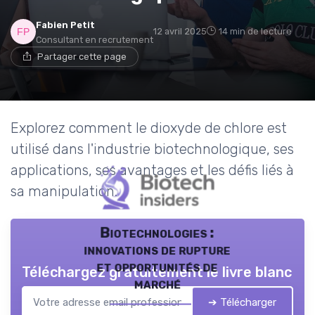
Fabien Petit
12 avril 2025
14 min de lecture
Consultant en recrutement
Partager cette page
Explorez comment le dioxyde de chlore est
utilisé dans l'industrie biotechnologique, ses
applications, ses avantages et les défis liés à
sa manipulation.
Biotechnologies :
innovations de rupture
et opportunités de
Téléchargez gratuitement le livre blanc
marché
➔ Télécharger