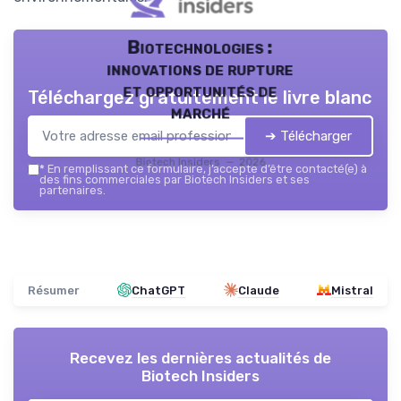
Biotechnologies :
innovations de rupture
et opportunités de
Téléchargez gratuitement le livre blanc
marché
➔ Télécharger
Biotech Insiders — 2026
*
En remplissant ce formulaire, j’accepte d’être contacté(e) à
des fins commerciales par Biotech Insiders et ses
partenaires.
Résumer
ChatGPT
Claude
Mistral
Recevez les dernières actualités de
Biotech Insiders