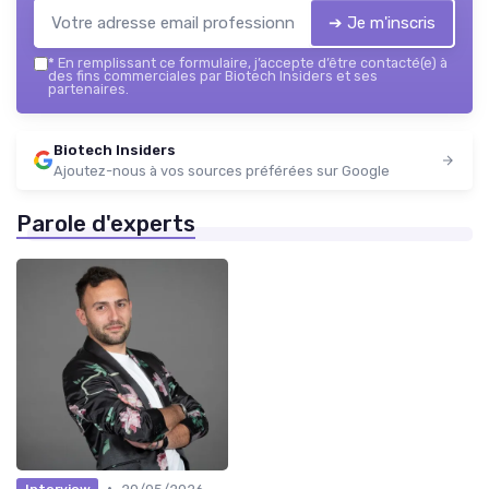
➔ Je m'inscris
*
En remplissant ce formulaire, j’accepte d’être contacté(e) à
des fins commerciales par Biotech Insiders et ses
partenaires.
Biotech Insiders
Ajoutez-nous à vos sources préférées sur Google
Parole d'experts
•