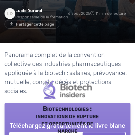
Lucie Durand
6 août 2025
11 min de lecture
Responsable de la formation
Partager cette page
Panorama complet de la convention
collective des industries pharmaceutiques
appliquée à la biotech : salaires, prévoyance,
mutuelle, congés, décès et protections
sociales.
Biotechnologies :
innovations de rupture
et opportunités de
Téléchargez gratuitement le livre blanc
marché