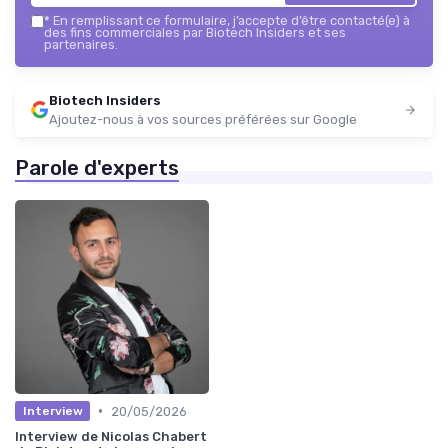
*
En remplissant ce formulaire, j’accepte d’être contacté(e) à
des fins commerciales par Biotech Insiders et ses
partenaires.
Biotech Insiders
Ajoutez-nous à vos sources préférées sur Google
Parole d'experts
•
20/05/2026
Interview
Interview de Nicolas Chabert