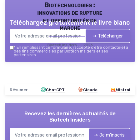
Biotechnologies :
innovations de rupture
et opportunités de
Téléchargez gratuitement le livre blanc
marché
➔ Télécharger
Biotech Insiders — 2026
*
En remplissant ce formulaire, j’accepte d’être contacté(e) à
des fins commerciales par Biotech Insiders et ses
partenaires.
Résumer
ChatGPT
Claude
Mistral
Recevez les dernières actualités de
Biotech Insiders
➔ Je m'inscris