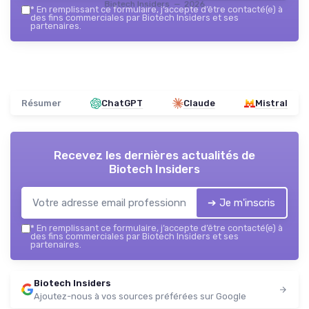
Biotech Insiders — 2026
*
En remplissant ce formulaire, j’accepte d’être contacté(e) à
des fins commerciales par Biotech Insiders et ses
partenaires.
Résumer
ChatGPT
Claude
Mistral
Recevez les dernières actualités de
Biotech Insiders
➔ Je m'inscris
*
En remplissant ce formulaire, j’accepte d’être contacté(e) à
des fins commerciales par Biotech Insiders et ses
partenaires.
Biotech Insiders
Ajoutez-nous à vos sources préférées sur Google