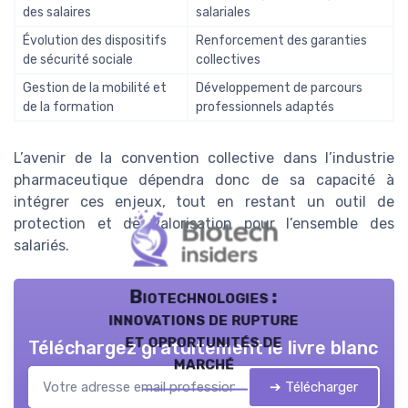
des salaires
salariales
Évolution des dispositifs
Renforcement des garanties
de sécurité sociale
collectives
Gestion de la mobilité et
Développement de parcours
de la formation
professionnels adaptés
L’avenir de la convention collective dans l’industrie
pharmaceutique dépendra donc de sa capacité à
intégrer ces enjeux, tout en restant un outil de
protection et de valorisation pour l’ensemble des
salariés.
Biotechnologies :
innovations de rupture
et opportunités de
Téléchargez gratuitement le livre blanc
marché
➔ Télécharger