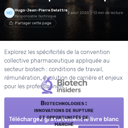
Hugo-Jean-Pierre Delattre
2 août 2025
13 min de lecture
Responsable technique
Partager cette page
Explorez les spécificités de la convention
collective pharmaceutique appliquée au
secteur biotech : conditions de travail,
rémunération, évolution de carrière et enjeux
pour les professionnels.
Biotechnologies :
innovations de rupture
et opportunités de
Téléchargez gratuitement le livre blanc
marché