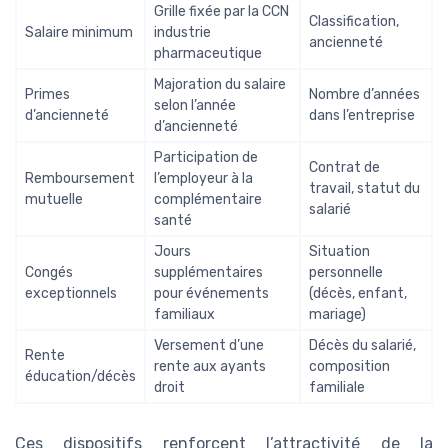
Grille fixée par la CCN
Classification,
Salaire minimum
industrie
ancienneté
pharmaceutique
Majoration du salaire
Primes
Nombre d’années
selon l’année
d’ancienneté
dans l’entreprise
d’ancienneté
Participation de
Contrat de
Remboursement
l’employeur à la
travail, statut du
mutuelle
complémentaire
salarié
santé
Jours
Situation
Congés
supplémentaires
personnelle
exceptionnels
pour événements
(décès, enfant,
familiaux
mariage)
Versement d’une
Décès du salarié,
Rente
rente aux ayants
composition
éducation/décès
droit
familiale
Ces dispositifs renforcent l’attractivité de la