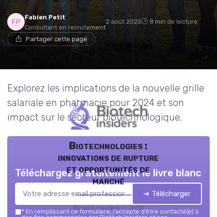
Fabien Petit
2 août 2025
8 min de lecture
Consultant en recrutement
Partager cette page
Explorez les implications de la nouvelle grille
salariale en pharmacie pour 2024 et son
impact sur le secteur biotechnologique.
Biotechnologies :
innovations de rupture
et opportunités de
Téléchargez gratuitement le livre blanc
marché
➔ Télécharger
Biotech Insiders — 2026
*
En remplissant ce formulaire, j’accepte d’être contacté(e) à