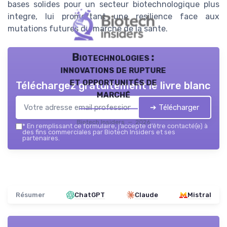
bases solides pour un secteur biotechnologique plus
integre, lui promettant une resilience face aux
mutations futures du marche de la sante.
Biotechnologies :
innovations de rupture
et opportunités de
Téléchargez gratuitement le livre blanc
marché
➔ Télécharger
Biotech Insiders — 2026
*
En remplissant ce formulaire, j’accepte d’être contacté(e) à
des fins commerciales par Biotech Insiders et ses
partenaires.
Résumer
ChatGPT
Claude
Mistral