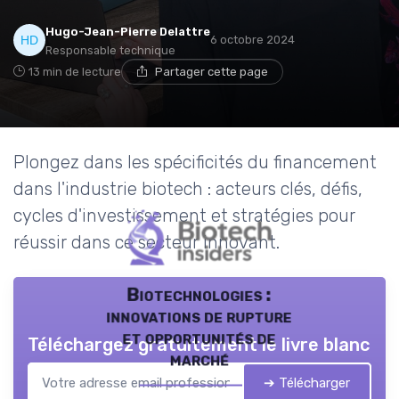
Hugo-Jean-Pierre Delattre
6 octobre 2024
Responsable technique
13 min de lecture
Partager cette page
Plongez dans les spécificités du financement
dans l'industrie biotech : acteurs clés, défis,
cycles d'investissement et stratégies pour
réussir dans ce secteur innovant.
Biotechnologies :
innovations de rupture
et opportunités de
Téléchargez gratuitement le livre blanc
marché
➔ Télécharger