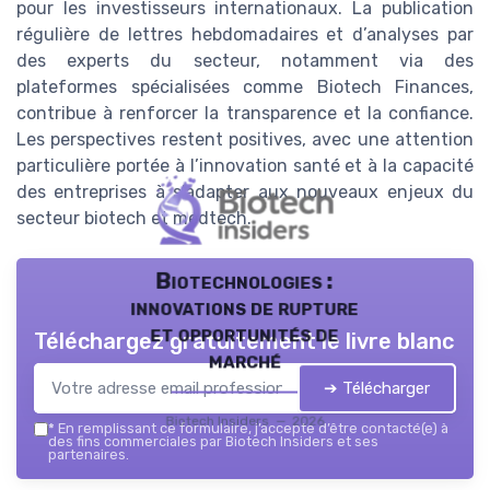
pour les investisseurs internationaux. La publication
régulière de lettres hebdomadaires et d’analyses par
des experts du secteur, notamment via des
plateformes spécialisées comme Biotech Finances,
contribue à renforcer la transparence et la confiance.
Les perspectives restent positives, avec une attention
particulière portée à l’innovation santé et à la capacité
des entreprises à s’adapter aux nouveaux enjeux du
secteur biotech et medtech.
Biotechnologies :
innovations de rupture
et opportunités de
Téléchargez gratuitement le livre blanc
marché
➔ Télécharger
Biotech Insiders — 2026
*
En remplissant ce formulaire, j’accepte d’être contacté(e) à
des fins commerciales par Biotech Insiders et ses
partenaires.