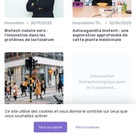
•
•
Innovation
30/11/2025
Innovations Thérapeutiques
12/06/2025
Biotech isolate zero :
Ashwagandha biotech : une
l'innovation dans les
exploration approfondie de
protéines de lactosérum
cette plante médicinale
L'innovation
biotechnologique dans
le traitement...
Ce site utilise des cookies et vous donne le contrôle sur ceux que
•
•
vous souhaitez activer
Innovation
30/11/2025
Innovations Thérapeutiques
12/06/2025
Phyco biotech : l'innovation
L'innovation
Tout accepter
Personnaliser
au service de la santé et de
biotechnologique dans le
la recherche
traitement de l'apnée du