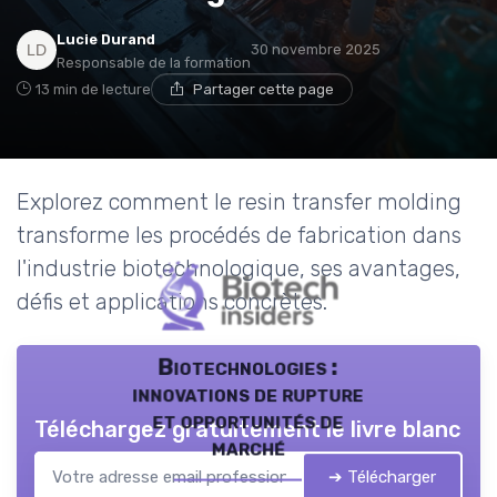
Lucie Durand
30 novembre 2025
Responsable de la formation
13 min de lecture
Partager cette page
Explorez comment le resin transfer molding
transforme les procédés de fabrication dans
l'industrie biotechnologique, ses avantages,
défis et applications concrètes.
Biotechnologies :
innovations de rupture
et opportunités de
Téléchargez gratuitement le livre blanc
marché
➔ Télécharger