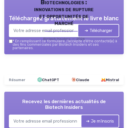
Biotechnologies :
innovations de rupture
et opportunités de
Téléchargez gratuitement le livre blanc
marché
➔ Télécharger
Biotech Insiders — 2026
*
En remplissant ce formulaire, j’accepte d’être contacté(e) à
des fins commerciales par Biotech Insiders et ses
partenaires.
Résumer
ChatGPT
Claude
Mistral
Recevez les dernières actualités de
Biotech Insiders
➔ Je m'inscris