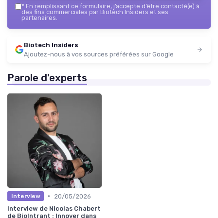
*
En remplissant ce formulaire, j’accepte d’être contacté(e) à
des fins commerciales par Biotech Insiders et ses
partenaires.
Biotech Insiders
Ajoutez-nous à vos sources préférées sur Google
Parole d'experts
•
20/05/2026
Interview
Interview de Nicolas Chabert
de BioIntrant : Innover dans