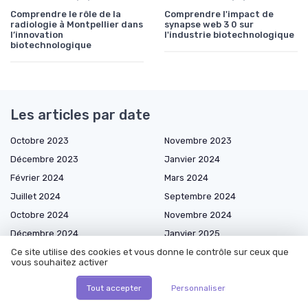
Comprendre le rôle de la
Comprendre l'impact de
radiologie à Montpellier dans
synapse web 3 0 sur
l’innovation
l'industrie biotechnologique
biotechnologique
Les articles par date
Octobre 2023
Novembre 2023
Décembre 2023
Janvier 2024
Février 2024
Mars 2024
Juillet 2024
Septembre 2024
Octobre 2024
Novembre 2024
Décembre 2024
Janvier 2025
Février 2025
Mars 2025
Ce site utilise des cookies et vous donne le contrôle sur ceux que
vous souhaitez activer
Avril 2025
Mai 2025
Tout accepter
Personnaliser
Juin 2025
Juillet 2025
Août 2025
Septembre 2025