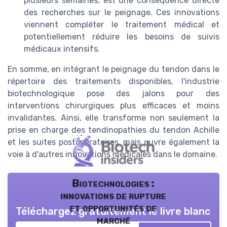
plusieurs semaines, est une conséquence directe
des recherches sur le peignage. Ces innovations
viennent compléter le traitement médical et
potentiellement réduire les besoins de suivis
médicaux intensifs.
En somme, en intégrant le peignage du tendon dans le
répertoire des traitements disponibles, l'industrie
biotechnologique pose des jalons pour des
interventions chirurgiques plus efficaces et moins
invalidantes. Ainsi, elle transforme non seulement la
prise en charge des tendinopathies du tendon Achille
et les suites postopératoires, mais ouvre également la
voie à d'autres innovations médicales dans le domaine.
Biotechnologies :
innovations de rupture
et opportunités de
Téléchargez gratuitement le livre blanc
marché