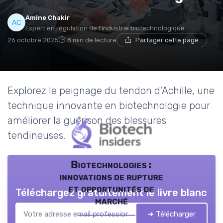
Amine Chakir
Expert en régulation de l'industrie biotechnologique
26 octobre 2025
8 min de lecture
Partager cette page
Explorez le peignage du tendon d'Achille, une
technique innovante en biotechnologie pour
améliorer la guérison des blessures
tendineuses.
Biotechnologies :
innovations de rupture
et opportunités de
Téléchargez gratuitement le livre blanc
marché
➔ Télécharger