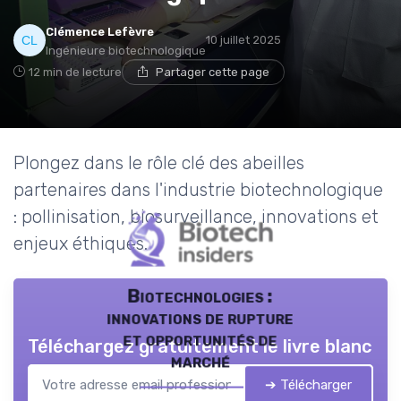
Clémence Lefèvre
10 juillet 2025
Ingénieure biotechnologique
12 min de lecture
Partager cette page
Plongez dans le rôle clé des abeilles
partenaires dans l'industrie biotechnologique
: pollinisation, biosurveillance, innovations et
enjeux éthiques.
Biotechnologies :
innovations de rupture
et opportunités de
Téléchargez gratuitement le livre blanc
marché
➔ Télécharger