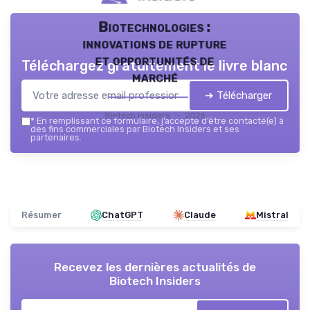
Biotechnologies :
innovations de rupture
et opportunités de
Téléchargez gratuitement le livre blanc
marché
➔ Télécharger
Biotech Insiders — 2026
*
En remplissant ce formulaire, j’accepte d’être contacté(e) à
des fins commerciales par Biotech Insiders et ses
partenaires.
Résumer
ChatGPT
Claude
Mistral
Recevez les dernières actualités de
Biotech Insiders