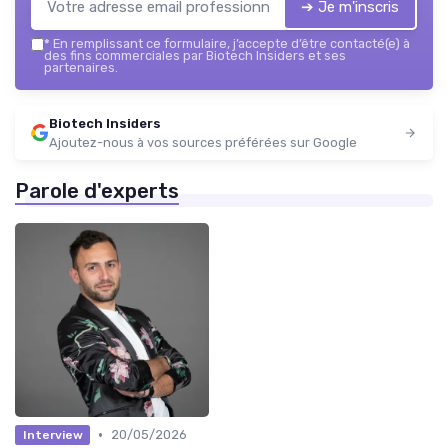
➔ Je m'inscris
*
En remplissant ce formulaire, j’accepte d’être contacté(e) à
des fins commerciales par Biotech Insiders et ses
partenaires.
Biotech Insiders
Ajoutez-nous à vos sources préférées sur Google
Parole d'experts
•
20/05/2026
Interview