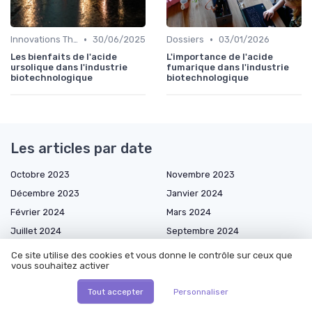
•
•
Innovations Thérapeutiques
30/06/2025
Dossiers
03/01/2026
Les bienfaits de l'acide
L'importance de l'acide
ursolique dans l'industrie
fumarique dans l'industrie
biotechnologique
biotechnologique
Les articles par date
Octobre 2023
Novembre 2023
Décembre 2023
Janvier 2024
Février 2024
Mars 2024
Juillet 2024
Septembre 2024
Octobre 2024
Novembre 2024
Ce site utilise des cookies et vous donne le contrôle sur ceux que
vous souhaitez activer
Décembre 2024
Janvier 2025
Février 2025
Mars 2025
Tout accepter
Personnaliser
Avril 2025
Mai 2025