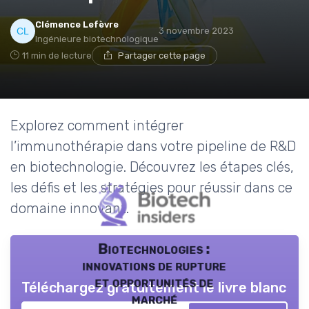
Clémence Lefèvre
3 novembre 2023
Ingénieure biotechnologique
11 min de lecture
Partager cette page
Explorez comment intégrer
l’immunothérapie dans votre pipeline de R&D
en biotechnologie. Découvrez les étapes clés,
les défis et les stratégies pour réussir dans ce
domaine innovant.
Biotechnologies :
innovations de rupture
et opportunités de
Téléchargez gratuitement le livre blanc
marché