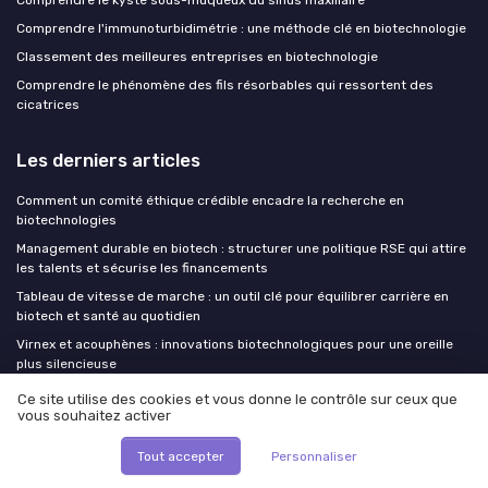
Comprendre le kyste sous-muqueux du sinus maxillaire
Comprendre l'immunoturbidimétrie : une méthode clé en biotechnologie
Classement des meilleures entreprises en biotechnologie
Comprendre le phénomène des fils résorbables qui ressortent des
cicatrices
Les derniers articles
Comment un comité éthique crédible encadre la recherche en
biotechnologies
Management durable en biotech : structurer une politique RSE qui attire
les talents et sécurise les financements
Tableau de vitesse de marche : un outil clé pour équilibrer carrière en
biotech et santé au quotidien
Virnex et acouphènes : innovations biotechnologiques pour une oreille
plus silencieuse
CBD et savoir-faire français : comment le cannabidiol transforme le
Ce site utilise des cookies et vous donne le contrôle sur ceux que
quotidien dans les biotech
vous souhaitez activer
Tout accepter
Personnaliser
Biotech Insiders