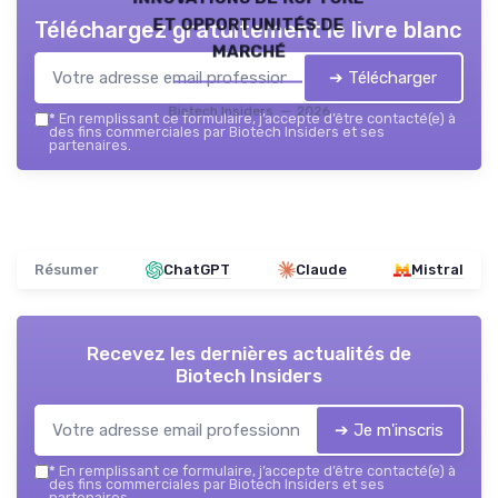
et opportunités de
Téléchargez gratuitement le livre blanc
marché
➔ Télécharger
Biotech Insiders — 2026
*
En remplissant ce formulaire, j’accepte d’être contacté(e) à
des fins commerciales par Biotech Insiders et ses
partenaires.
Résumer
ChatGPT
Claude
Mistral
Recevez les dernières actualités de
Biotech Insiders
➔ Je m'inscris
*
En remplissant ce formulaire, j’accepte d’être contacté(e) à
des fins commerciales par Biotech Insiders et ses
partenaires.