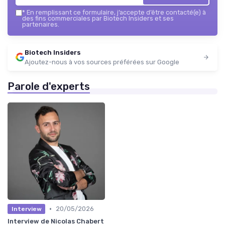
*
En remplissant ce formulaire, j’accepte d’être contacté(e) à
des fins commerciales par Biotech Insiders et ses
partenaires.
Biotech Insiders
Ajoutez-nous à vos sources préférées sur Google
Parole d'experts
•
20/05/2026
Interview
Interview de Nicolas Chabert