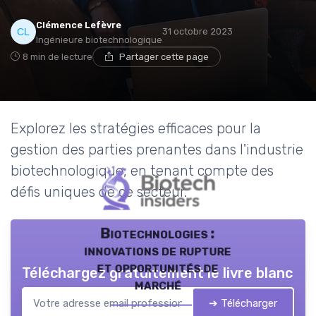
Clémence Lefèvre
31 octobre 2023
Ingénieure biotechnologique
8 min de lecture
Partager cette page
Explorez les stratégies efficaces pour la
gestion des parties prenantes dans l'industrie
biotechnologique, en tenant compte des
défis uniques de ce secteur.
Biotechnologies :
innovations de rupture
et opportunités de
Téléchargez gratuitement le livre blanc
marché
➔ Télécharger