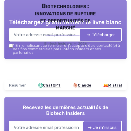
Biotechnologies :
innovations de rupture
et opportunités de
Téléchargez gratuitement le livre blanc
marché
➔ Télécharger
Biotech Insiders — 2026
*
En remplissant ce formulaire, j’accepte d’être contacté(e) à
des fins commerciales par Biotech Insiders et ses
partenaires.
Résumer
ChatGPT
Claude
Mistral
Recevez les dernières actualités de
Biotech Insiders
➔ Je m'inscris