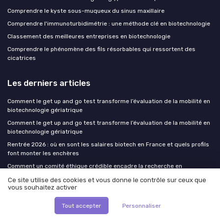
Comprendre le kyste sous-muqueux du sinus maxillaire
Comprendre l'immunoturbidimétrie : une méthode clé en biotechnologie
Classement des meilleures entreprises en biotechnologie
Comprendre le phénomène des fils résorbables qui ressortent des
cicatrices
Les derniers articles
Comment le get up and go test transforme l’évaluation de la mobilité en
biotechnologie gériatrique
Comment le get up and go test transforme l’évaluation de la mobilité en
biotechnologie gériatrique
Rentrée 2026 : où en sont les salaires biotech en France et quels profils
font monter les enchères
Comment un comité éthique crédible encadre la recherche en
biotechnologies
Ce site utilise des cookies et vous donne le contrôle sur ceux que
vous souhaitez activer
Management durable en biotech : structurer une politique RSE qui attire
les talents et sécurise les financements
Tout accepter
Personnaliser