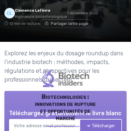
Clémence Lefèvre
1 décembre 2025
Ingénieure biotechnologique
12 min de lecture
Partager cette page
Explorez les enjeux du dosage roundup dans
l’industrie biotech : méthodes, impacts,
régulations et perspectives pour les
professionnels du secteur.
Biotechnologies :
innovations de rupture
et opportunités de
Téléchargez gratuitement le livre blanc
marché
➔ Télécharger