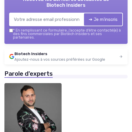
Biotech Insiders
➔ Je m'inscris
*
En remplissant ce formulaire, j’accepte d’être contacté(e) à
des fins commerciales par Biotech Insiders et ses
partenaires.
Biotech Insiders
Ajoutez-nous à vos sources préférées sur Google
Parole d'experts