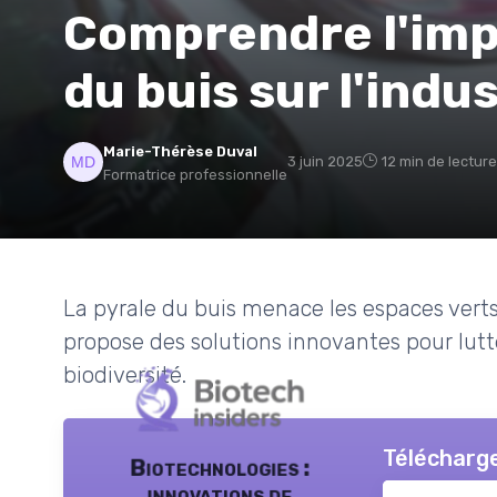
Comprendre l'impa
du buis sur l'indu
Marie-Thérèse Duval
3 juin 2025
12 min de lecture
Formatrice professionnelle
La pyrale du buis menace les espaces ver
propose des solutions innovantes pour lutt
biodiversité.
Télécharge
Biotechnologies :
innovations de