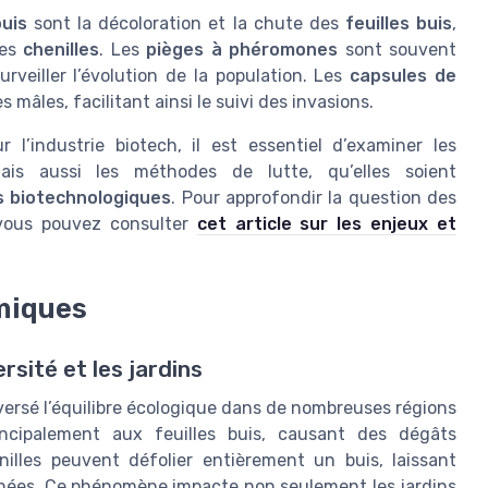
buis
sont la décoloration et la chute des
feuilles buis
,
les
chenilles
. Les
pièges à phéromones
sont souvent
urveiller l’évolution de la population. Les
capsules de
 mâles, facilitant ainsi le suivi des invasions.
l’industrie biotech, il est essentiel d’examiner les
is aussi les méthodes de lutte, qu’elles soient
s biotechnologiques
. Pour approfondir la question des
, vous pouvez consulter
cet article sur les enjeux et
miques
rsité et les jardins
eversé l’équilibre écologique dans de nombreuses régions
incipalement aux feuilles buis, causant des dégâts
nilles peuvent défolier entièrement un buis, laissant
damnées. Ce phénomène impacte non seulement les jardins