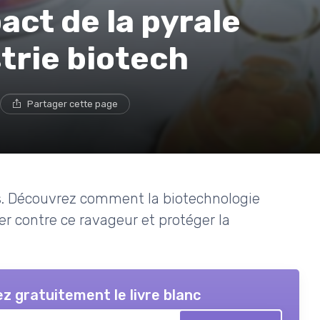
ct de la pyrale
strie biotech
Partager cette page
ts. Découvrez comment la biotechnologie
er contre ce ravageur et protéger la
z gratuitement le livre blanc