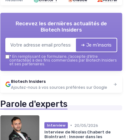
Recevez les dernières actualités de
Biotech Insiders
➔ Je m'inscris
*
En remplissant ce formulaire, j’accepte d’être
contacté(e) à des fins commerciales par Biotech Insiders
et ses partenaires.
Biotech Insiders
Ajoutez-nous à vos sources préférées sur Google
Parole d'experts
•
20/05/2026
Interview
Interview de Nicolas Chabert de
BioIntrant : Innover dans les