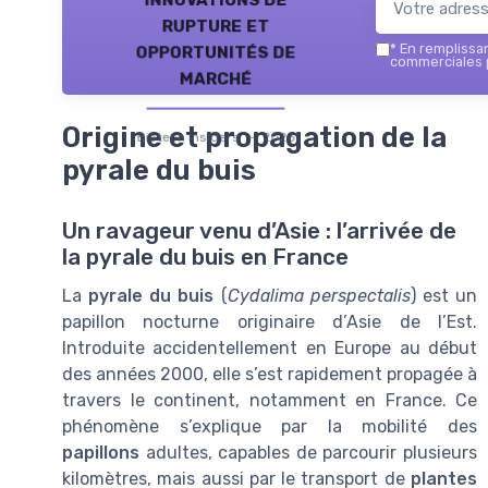
rupture et
opportunités de
*
En remplissant
commerciales p
marché
Origine et propagation de la
Biotech Insiders — 2026
pyrale du buis
Un ravageur venu d’Asie : l’arrivée de
la pyrale du buis en France
La
pyrale du buis
(
Cydalima perspectalis
) est un
papillon nocturne originaire d’Asie de l’Est.
Introduite accidentellement en Europe au début
des années 2000, elle s’est rapidement propagée à
travers le continent, notamment en France. Ce
phénomène s’explique par la mobilité des
papillons
adultes, capables de parcourir plusieurs
kilomètres, mais aussi par le transport de
plantes