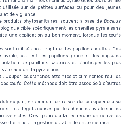
retirer à la main les chenilles pyrale et les œufs pyrale
ut utilisée sur de petites surfaces ou pour des jeunes
 et de vigilance.
 de produits phytosanitaires, souvent à base de
Bacillus
ologique cible spécifiquement les chenilles pyrale sans
ssite une application au bon moment, lorsque les œufs
 sont utilisés pour capturer les papillons adultes. Ces
 pyrale, attirent les papillons grâce à des capsules
pulation de papillons capturés et d’anticiper les pics
ls à éradiquer la pyrale buis.
s
: Couper les branches atteintes et éliminer les feuilles
t des œufs. Cette méthode doit être associée à d’autres
n défi majeur, notamment en raison de sa capacité à se
uits. Les dégâts causés par les chenilles pyrale sur les
irréversibles. C’est pourquoi la recherche de nouvelles
sentielle pour la gestion durable de cette menace.