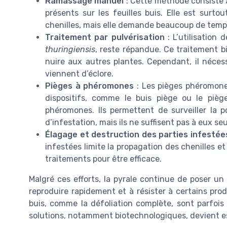
Ramassage manuel
: Cette méthode consiste à 
présents sur les feuilles buis. Elle est surto
chenilles, mais elle demande beaucoup de temps
Traitement par pulvérisation
: L’utilisation
thuringiensis
, reste répandue. Ce traitement bi
nuire aux autres plantes. Cependant, il néce
viennent d’éclore.
Pièges à phéromones
: Les pièges phéromones
dispositifs, comme le buis piège ou le piège
phéromones. Ils permettent de surveiller la po
d’infestation, mais ils ne suffisent pas à eux seu
Élagage et destruction des parties infestée
infestées limite la propagation des chenilles e
traitements pour être efficace.
Malgré ces efforts, la pyrale continue de poser u
reproduire rapidement et à résister à certains prod
buis, comme la défoliation complète, sont parfois 
solutions, notamment biotechnologiques, devient es